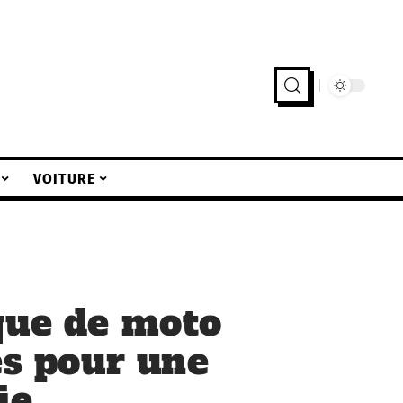
VOITURE
que de moto
es pour une
ie