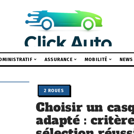
DMINISTRATIF
ASSURANCE
MOBILITÉ
NEWS
2 ROUES
Choisir un cas
adapté : critèr
sélection réuss