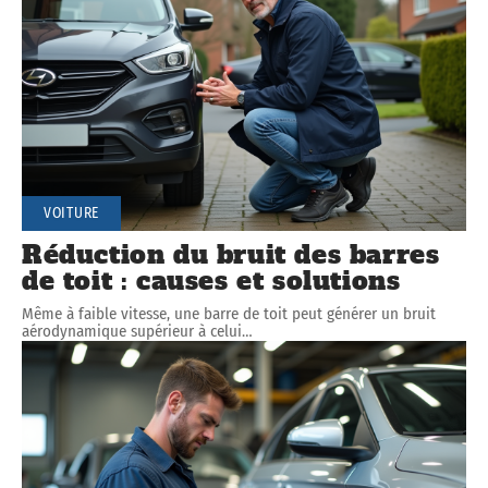
VOITURE
Réduction du bruit des barres
de toit : causes et solutions
Même à faible vitesse, une barre de toit peut générer un bruit
aérodynamique supérieur à celui
…